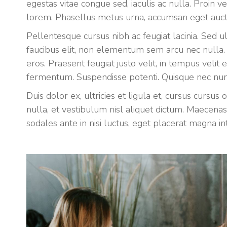
egestas vitae congue sed, iaculis ac nulla. Proin 
lorem. Phasellus metus urna, accumsan eget aucto
Pellentesque cursus nibh ac feugiat lacinia. Sed ult
faucibus elit, non elementum sem arcu nec nulla. 
eros. Praesent feugiat justo velit, in tempus veli
fermentum. Suspendisse potenti. Quisque nec nunc
Duis dolor ex, ultricies et ligula et, cursus cursus 
nulla, et vestibulum nisl aliquet dictum. Maecena
sodales ante in nisi luctus, eget placerat magna i