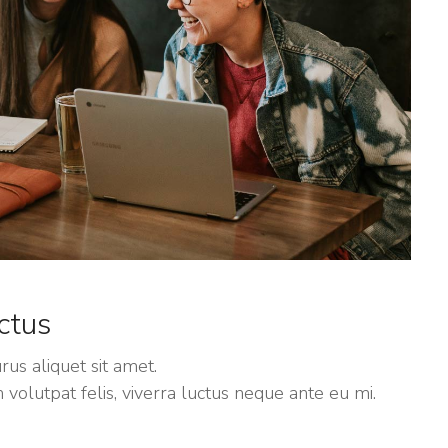
ctus
us aliquet sit amet.
volutpat felis, viverra luctus neque ante eu mi.