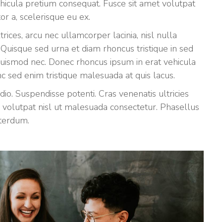
vehicula pretium consequat. Fusce sit amet volutpat
r a, scelerisque eu ex.
rices, arcu nec ullamcorper lacinia, nisl nulla
Quisque sed urna et diam rhoncus tristique in sed
t euismod nec. Donec rhoncus ipsum in erat vehicula
 sed enim tristique malesuada at quis lacus.
odio. Suspendisse potenti. Cras venenatis ultricies
s volutpat nisl ut malesuada consectetur. Phasellus
nterdum.