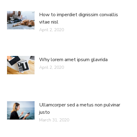
How to imperdiet dignissim convallis
vitae nisl
April 2, 2020
Why lorem amet ipsum glavrida
April 2, 2020
Ullamcorper sed a metus non pulvinar
justo
March 31, 2020