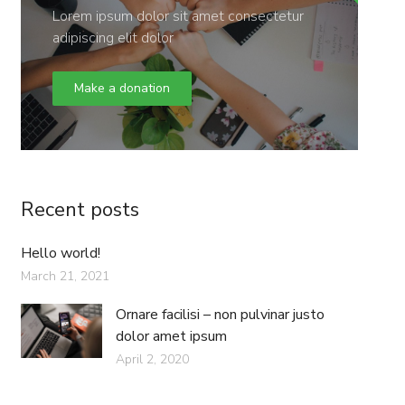
Lorem ipsum dolor sit amet consectetur
adipiscing elit dolor
Make a donation
Recent posts
Hello world!
March 21, 2021
Ornare facilisi – non pulvinar justo
dolor amet ipsum
April 2, 2020