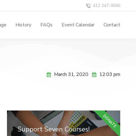
412 247-9066
age
History
FAQs
Event Calendar
Contact
March 31, 2020
12:03 pm
DONATE
Support Seven Courses!