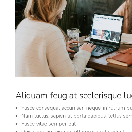
Aliquam feugiat scelerisque lu
Fusce consequat accumsan neque, in rutrum pur
Nam luctus, sapien ut porta dapibus, tellus sem 
Fusce vitae semper elit.
Duis dignissim nisi non ullamcorper tincidunt.