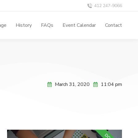
412 247-9066
age
History
FAQs
Event Calendar
Contact
March 31, 2020
11:04 pm