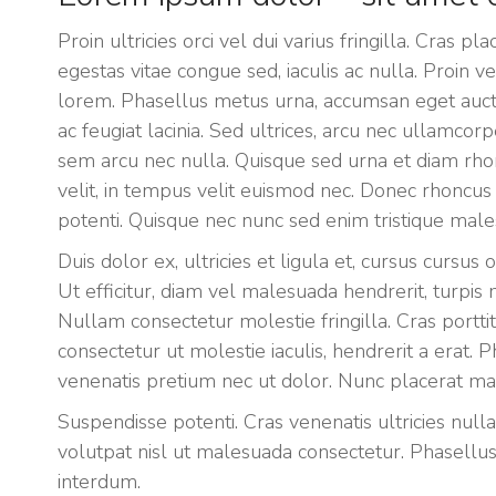
Proin ultricies orci vel dui varius fringilla. Cras 
egestas vitae congue sed, iaculis ac nulla. Proin 
lorem. Phasellus metus urna, accumsan eget aucto
ac feugiat lacinia. Sed ultrices, arcu nec ullamcorp
sem arcu nec nulla. Quisque sed urna et diam rhonc
velit, in tempus velit euismod nec. Donec rhoncu
potenti. Quisque nec nunc sed enim tristique males
Duis dolor ex, ultricies et ligula et, cursus cursus 
Ut efficitur, diam vel malesuada hendrerit, turpis m
Nullam consectetur molestie fringilla. Cras portt
consectetur ut molestie iaculis, hendrerit a erat. P
venenatis pretium nec ut dolor. Nunc placerat mattis
Suspendisse potenti. Cras venenatis ultricies null
volutpat nisl ut malesuada consectetur. Phasellus
interdum.