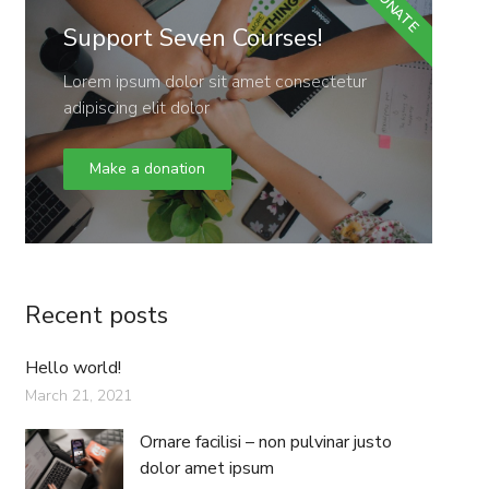
DONATE
Support Seven Courses!
Lorem ipsum dolor sit amet consectetur
adipiscing elit dolor
Make a donation
Recent posts
Hello world!
March 21, 2021
Ornare facilisi – non pulvinar justo
dolor amet ipsum