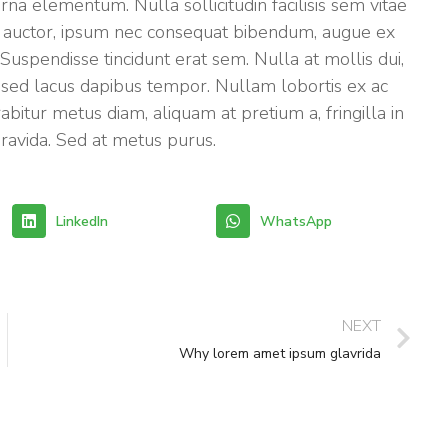
rna elementum. Nulla sollicitudin facilisis sem vitae
s auctor, ipsum nec consequat bibendum, augue ex
Suspendisse tincidunt erat sem. Nulla at mollis dui,
 sed lacus dapibus tempor. Nullam lobortis ex ac
bitur metus diam, aliquam at pretium a, fringilla in
gravida. Sed at metus purus.
LinkedIn
WhatsApp
NEXT
Why lorem amet ipsum glavrida