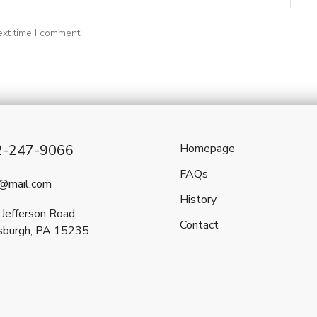
ext time I comment.
2-247-9066
Homepage
FAQs
l@mail.com
History
Jefferson Road
Contact
sburgh, PA 15235