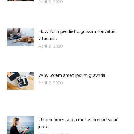
April 2, 2020
How to imperdiet dignissim convallis
vitae nisl
April 2, 2020
Why lorem amet ipsum glavrida
April 2, 2020
Ullamcorper sed a metus non pulvinar
justo