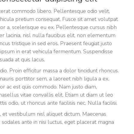
placerat commodo libero. Pellentesque odio velit,
vehicula pretium consequat. Fusce sit amet volutpat
r a, scelerisque eu ex. Pellentesque cursus nibh
er lacinia, nisl nulla faucibus elit, non elementum
us tristique in sed eros. Praesent feugiat justo
s ipsum in erat vehicula fermentum. Suspendisse
uada at quis lacus.
odio. Proin efficitur massa a dolor tincidunt rhoncus.
auris porttitor sem, a laoreet nibh ligula a ex.
itor ac est quis commodo. Nam justo diam,
hasellus vitae convallis elit. Etiam ut diam ut leo
 odio, ut rhoncus ante facilisis nec. Nulla facilisi.
a, et vestibulum nisl aliquet dictum. Maecenas
 sodales ante in nisi luctus, eget placerat magna